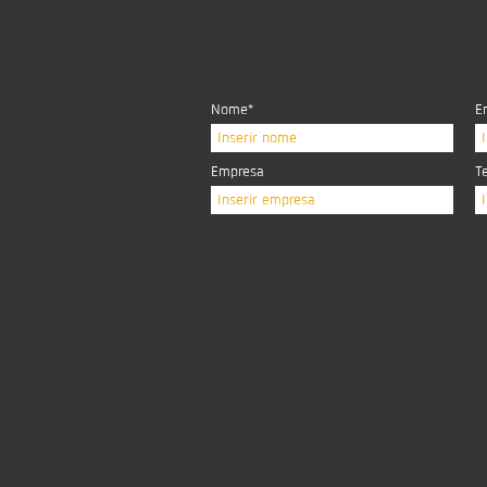
Nome*
E
Inserir nome
Empresa
T
Inserir empresa