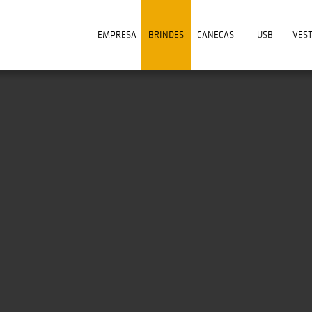
EMPRESA
BRINDES
CANECAS
USB
VES
6 Fitas Final