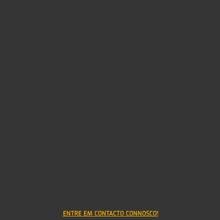
Read more publications at Calaméo
ENTRE EM CONTACTO CONNOSCO!