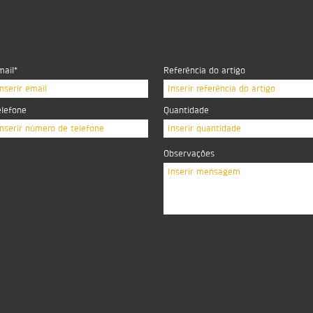
mail*
Referência do artigo
Inserir email
Inserir referência do artigo
elefone
Quantidade
Inserir número de telefone
Inserir quantidade
Observações
Inserir mensagem