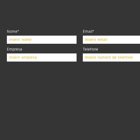
Nome*
Email*
Inserir nome
Inserir email
Empresa
Telefone
Inserir empresa
Inserir número de telefone